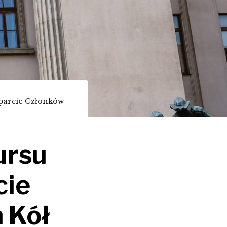
parcie Członków
ursu
cie
 Kół