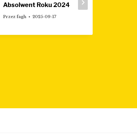
Absolwent Roku 2024
Druga 
Indywi
Przez
fagh
2025-09-17
Członk
Naukow
rozstr
Przez
fag