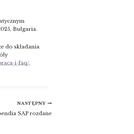
matycznym
025, Bułgaria.
e do składania
óły
raca-i-faq/
.
NASTĘPNY
pendia SAP rozdane