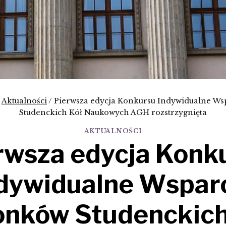
Aktualności
/
Pierwsza edycja Konkursu Indywidualne Ws
Studenckich Kół Naukowych AGH rozstrzygnięta
AKTUALNOŚCI
rwsza edycja Konk
dywidualne Wspar
onków Studenckich