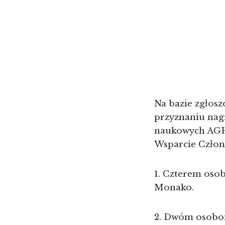
Na bazie zgłos
przyznaniu nag
naukowych AGH
Wsparcie Człon
1. Czterem oso
Monako.
2. Dwóm osobo