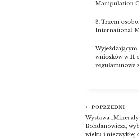
Manipulation Ch
3. Trzem osob
International M
Wyjeżdżającym 
wniosków w II e
regulaminowe z
Nawigacja
POPRZEDNI
Wystawa „Minerały z
wpisu
Bohdanowicza, wyb
wieku i niezwykłej