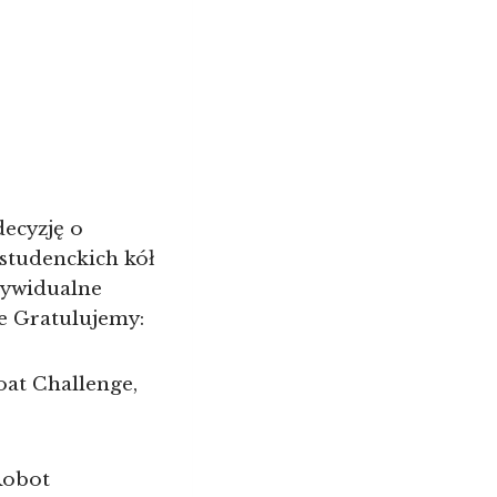
ecyzję o
studenckich kół
dywidualne
e Gratulujemy:
at Challenge,
Robot