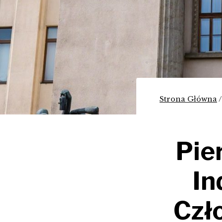
Strona Główna
/
Pie
In
Czł