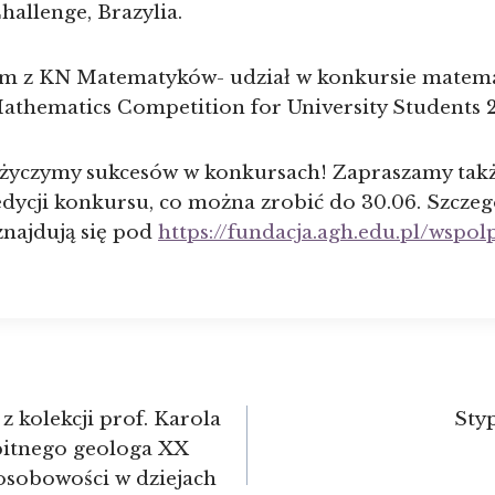
allenge, Brazylia.
om z KN Matematyków- udział w konkursie mate
athematics Competition for University Students 2
życzymy sukcesów w konkursach! Zapraszamy takż
dycji konkursu, co można zrobić do 30.06. Szczeg
najdują się pod
https://fundacja.agh.edu.pl/wspolp
 kolekcji prof. Karola
Sty
itnego geologa XX
 osobowości w dziejach