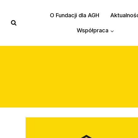
Przejdź
do
O Fundacji dla AGH
Aktualnoś
treści
Współpraca